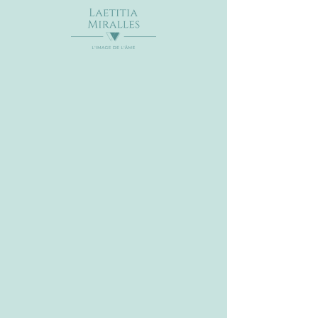
sam. 13 avr.
  |  
Callian
Je te propose de venir te connecter à la
puissance de ton féminin grâce à
différentes propositions lors de cet atelier
et venir explorer plusieurs facette de la
femme qui est en toi.
Horaire: 14h - 17h
Tarif : 30€
Le lieu sera communiqué plus tard
Les inscriptions sont closes
Voir d'autres événements
Heure et lieu
13 avr. 2024, 14:00 – 17:00