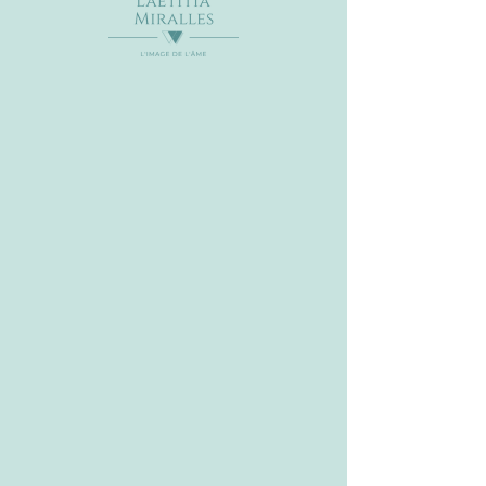
lun. 10 mars
  |  
83440 CALLIAN
Passer une soirée d'échange, d'écoute
dans la bienveillance et le partage.
Venir déposer ce qui doit l'être, vivre une
soirée pour soi, avec d'autres.
Participation 15€
Les inscriptions sont closes
Voir d'autres événements
Heure et lieu
10 mars 2025, 20:00 – 22:00
83440 CALLIAN