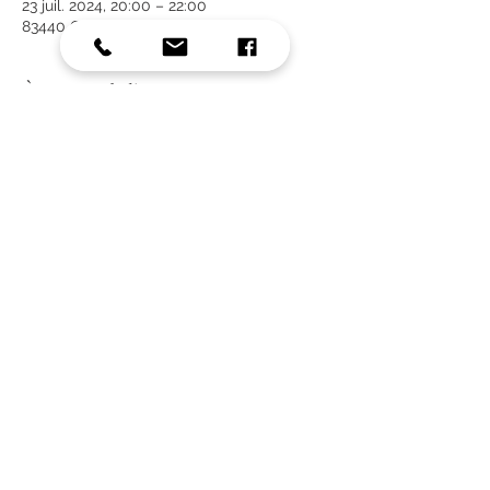
23 juil. 2024, 20:00 – 22:00
83440 CALLIAN
À propos de l'événement
Information supplémentaire : 
Vous pouvez apporter un objet qui 
compte pour vous, sur lequel vous 
pourrez partager une expérience. 
Partager cet événement
Tous droits réservés.
Laetitia Miralles
Toute reproduction est strictement interdite.
N° Siret
908 774 128 00015
N° Siren
908 774 128
Mentions Légales