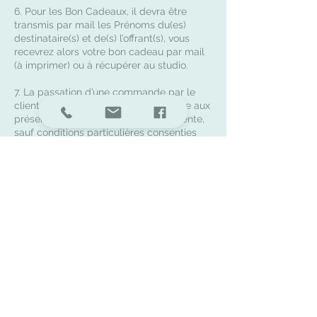
6. Pour les Bon Cadeaux, il devra être
transmis par mail les Prénoms du(es)
destinataire(s) et de(s) l’offrant(s), vous
recevrez alors votre bon cadeau par mail
(à imprimer) ou à récupérer au studio.
7. La passation d’une commande par le
client emporte l’adhésion sans réserve aux
présentes conditions générales de vente,
sauf conditions particulières consenties
par écrit par la photographe au client.
Tout autre document que les présentes
conditions générales de vente et
notamment catalogues, prospectus,
publicités, notices, n’a qu’une valeur
informative et indicative, non
contractuelle.
Les présentes conditions générales de
vente forment un document contractuel
indivisible avec le bon de commande et le
tarif en annexe.
Une fois le contrat signé, les parties ne
pourront plus opter pour une autre