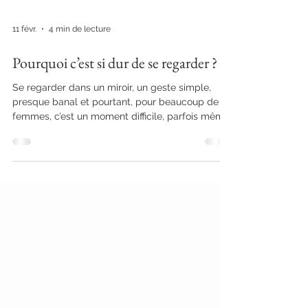
11 févr.
4 min de lecture
Pourquoi c’est si dur de se regarder ?
Se regarder dans un miroir, un geste simple,
presque banal et pourtant, pour beaucoup de
femmes, c’est un moment difficile, parfois même
douloureux. On détourne les yeux, on soupire, on
critique ce que l’on voit. Pourquoi est-ce si
compliqué d’accepter son reflet ? Pourquoi a-t-
on tant de mal à se regarder tel que l’on est,
sans filtre, sans masque, sans jugement ? Dans
cet article, je t’invite à explorer les raisons
profondes qui se cachent derrière cette difficulté
et à déc