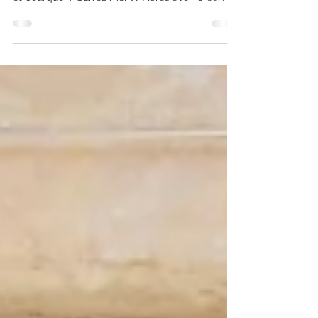
d'une séance alignée
Comment est née cette séance ? Mes
inspirations ? Où allons nous ? Qu'y faisons nous
et pourquoi ? Suivez moi 😚 Après avoir crée...