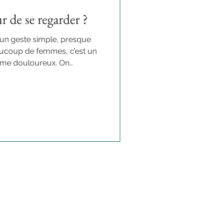
r de se regarder ?
 un geste simple, presque
aucoup de femmes, c’est un
même douloureux. On
e, on critique ce que l’on
pliqué d’accepter son reflet
l à se regarder tel que l’on
ue, sans jugement ? Dans cet
r les raisons profondes qui se
ulté et à déc