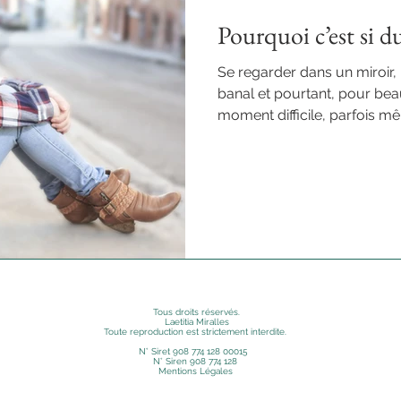
Pourquoi c’est si du
Se regarder dans un miroir,
banal et pourtant, pour be
moment difficile, parfois 
détourne les yeux, on soupir
voit. Pourquoi est-ce si com
? Pourquoi a-t-on tant de ma
est, sans filtre, sans masq
article, je t’invite à explore
cachent derrière cette diffic
Tous droits réservés.
Laetitia Miralles
Toute reproduction est strictement interdite.
N° Siret 908 774 128 00015
N° Siren 908 774 128
Mentions Légales