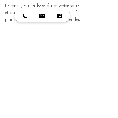
Le jour J, sur la base du questionnaire 
et du projet, la séance se déroulera le 
plus naturellement possible, au grès des 
activités et de vos envies. 
Cela rend vos images naturelles, 
sincères et authentiques. 
Et vous à quoi ressemblerait votre 
séance ? 
Si vous souhaitez plus d'informations 
n'hésitez pas à me 
contacter ici