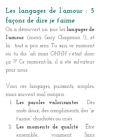
Les langages de l’amour : 5 
façons de dire 
je t’aime
On a découvert un jour les 
langages de 
l’amour
 (merci Gary Chapman !), et 
là… tout a pris sens. Tu sais, ce moment 
où tu dis 
“ah mais OHHH c’était donc 
ça ?!” 
Ce moment-là, il a été salvateur 
pour nous.
Voici ces langages, puissants, simples, 
mais souvent mal compris :
Les paroles valorisantes
 : Des 
mots doux, des compliments, des “je 
t’aime” chuchotés ou criés.
Les moments de qualité
 : Être 
ensemble, 
vraiment
. Sans 