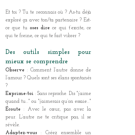
Et toi ? Tu te reconnais où ? As-tu déjà 
exploré ça avec ton/ta partenaire ? Est-
ce que tu 
oses dire
 ce qui t’excite, ce 
qui te freine, ce qui te fait vibrer ?
Des outils simples pour 
mieux se comprendre
Observe
 : Comment l’autre donne de 
l’amour ? Quels sont ses élans spontanés 
?
Exprime-toi
 : Sans reproche. Dis "j’aime 
quand tu…" ou "j’aimerais qu’on essaie…" 
Écoute
 : Avec le cœur, pas avec la 
peur. L’autre ne te critique pas, il se 
révèle. 
Adaptez-vous
 : Créez ensemble un 