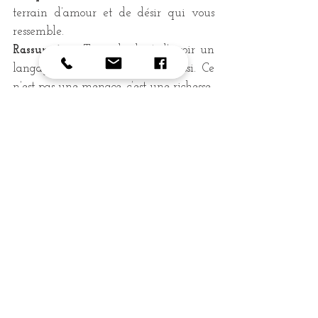
terrain d’amour et de désir qui vous 
ressemble. 
Rassure-toi
 : Tu as le droit d’avoir un 
langage différent. Et l’autre aussi. Ce 
n’est pas une menace, c’est une richesse.
Crédit photo : Priscilla Gissot
Une relation consciente, ça 